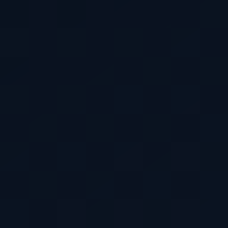
会关注其
定表现。
。
定，如有疑