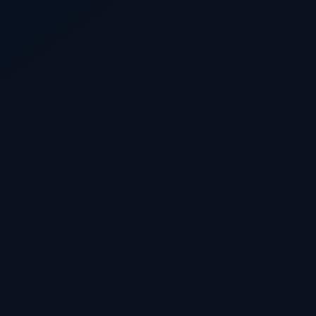
一些用户在使用悟空体育手机版
悟空体育手机版官网入
对于一些用户来说，了解悟空体
不少用户表示，悟空体育手机版
从整体情况来看，悟空体育手机
悟空体育手机版官网入
在众多平台之中，悟空体育手机
在互联网平台不断发展的背景下
从用户反馈来看，悟空体育手机