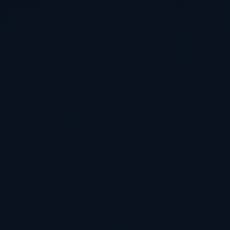
官网入口时表示整体操作流程较为清晰。
口平台介绍
育手机版官网入口的基本服务内容可以帮助更好认识该平台。
官网入口在使用过程中整体操作流程较为简单。
版官网入口在功能设计方面逐渐趋于完善。
口平台整体评测
版官网入口凭借其特点逐渐吸引了一部分用户的关注。
，悟空体育手机版官网入口也逐渐被更多用户所了解。
版官网入口在部分功能设计方面具有一定特色。