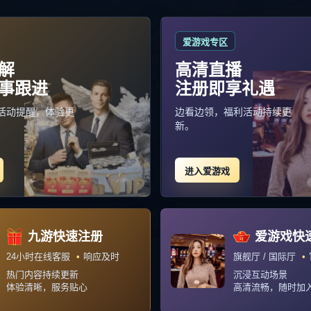
公司简介
联系悟空体育
网入口用户体验深度分析
6-05-13 18:37:00
口平台功能总结
p官网入口
背景下，悟空体育手机版官网入口也逐渐进行了
悟空体育
育app官网入口
解悟空体育手机版官网入口的主要功能和使用方式