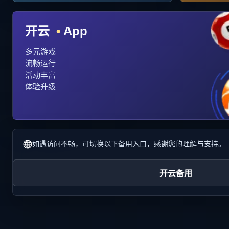
0
赞
在平台不断发展的背景下，悟空