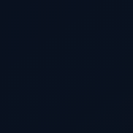
上一篇：
关于悟空体育app官网入口的平台操作流程全面解析
（实测）
下一篇：
新手入门指南：悟空体育app官网入口
相关文章
悟空体育手机版官网入口到底
平台性能分析深度分析：悟空
怎么样？详解（干货）
体育手机版官网入口（推荐）
全面解析：悟空体育手机版官
使用悟空体育手机版官网入口