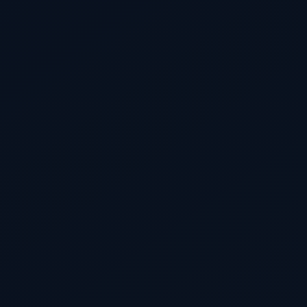
网入口
是一种怎样的体验
使用悟空体育是一种怎样的体
使用悟空体育app官网入口是一
验（实测）
种怎样的体验（推荐）
为什么越来越多人选择悟空体
为什么越来越多人选择悟空体
育app官网入口
育
有话要说...