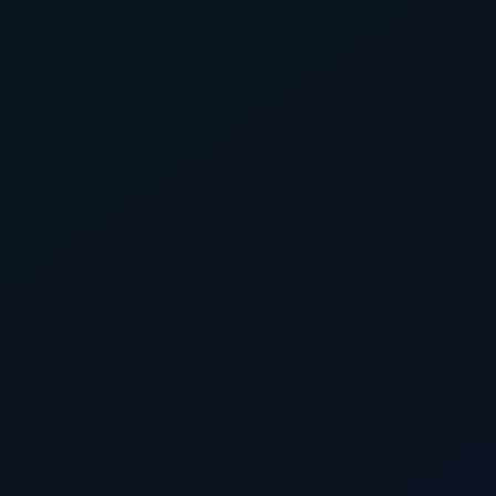
张三
2026-06-05 23:26:15
悟空体育在整体服务结构方面也在持续进行优
化。
王五
2026-06-06 06:43:34
悟空体育在当前平台环境中具有一定的关注度，
因此也受到不少用户讨论。
王五
2026-06-06 00:05:30
悟空体育使用方法对于很多新用户来说，了解悟
空体育的主要功能和使用方式是非常重要的一步。