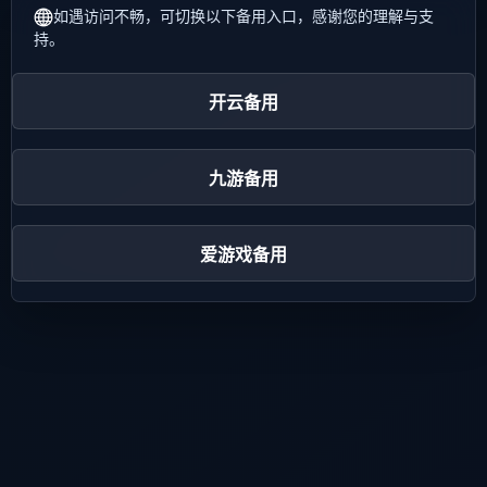
从整体情况来看，悟空体育在功能设计方面逐渐趋于完
善。
在当前互联网环境中，许多用户在选择平台时都会了解悟
空体育的相关信息。
部分用户在了解平台信息时，会重点关注悟空体育的整体
服务体系。
悟空体育用户体验
从整体来看，悟空体育在用户体验方面也在不断优化。
随着平台功能不断更新，悟空体育在整体体验方面也逐渐
得到改善。
从用户体验角度来看，悟空体育在界面设计方面相对简