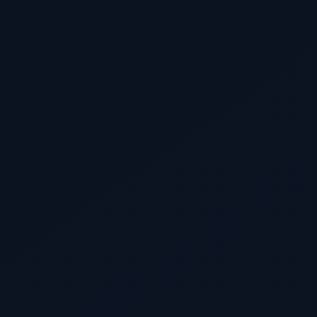
张三
2026-06-05 21:35:26
一些用户在使用悟空体育时表示整体操作流程较
为清晰。
王五
2026-06-06 06:16:43
对于很多新用户来说，了解悟空体育的主要功能
和使用方式是非常重要的一步。
王五
2026-06-06 00:50:58
总结悟空体育在当前互联网平台环境中具有一定
关注度，很多用户在了解相关平台时都会关注其功能与体
验。从整体角度来看，悟空体育在功能设计、操作体验以
及稳定性方面都有一定表现。对于希望进一步了解相关信
息的用户来说，可以通过多方面渠道获取更多资料，从而
更全面认识该平台。