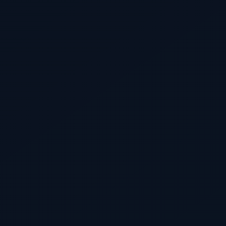
王五
2026-06-06 01:53:11
悟空体育在当前平台环境中具有一定的关注度，
因此也受到不少用户讨论。
王五
2026-06-05 22:00:53
悟空体育平台性能分析对于初次接触相关平台的
用户来说，悟空体育的基本功能结构比较容易理解。
李四
2026-06-06 02:35:58
对于希望进一步了解平台服务的用户来说，悟空
体育也是经常被提到的一个平台名称。
张三
2026-06-05 22:28:29